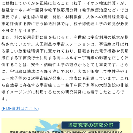
に移動していくかを正確に知ること（粒子・イオン輸送計算）が、
核融合エネルギー開発や粒子線応用分野（粒子線癌治療など）では
重要です。放射線の遮蔽、発熱・材料損傷、人体への照射線量等を
推定評価する際に行う輸送計算では、粒子線物理工学の知見が必要
不可欠となります。
また、別の応用分野に目を転じると、今世紀は宇宙利用の拡大が期
待されています。人工衛星や宇宙ステーションは、宇宙線と呼ばれ
る厳しい放射線環境下に置かれており、搭載された電子機器や長期
滞在する宇宙飛行士に対する高エネルギー宇宙線の影響を正しく評
価することは、安全・信頼性工学の観点からとても重要です。さら
に、宇宙線は地球にも降り注いでおり、大気と衝突して中性子やミ
ュー粒子等の２次宇宙線が発生し、地表にも到達しています。これ
ら自然界に存在する宇宙線ミュー粒子を原子炉等の大型施設の非破
壊イメージングに利用するための研究開発にも着手したところで
す。
(PDF資料はこちら)