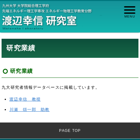
研究業績
研究業績
九大研究者情報データベースに掲載しています。
渡辺幸信 教授
川瀬 頌一郎 助教
PAGE TOP