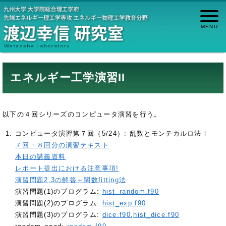
エネルギー工学演習II
以下の４回シリーズのコンピュータ演習を行う。
コンピュータ演習第７回（5/24）: 乱数とモンテカルロ法Ⅰ
７回・８回分の演習テキスト
本日の講義資料
レポート提出における注意事項!
演習問題2,3の解答＋関数fitting法
演習問題(1)のプログラム:
hist_random.f90
演習問題(2)のプログラム:
hist_exp.f90
演習問題(3)のプログラム:
dice.f90
,
hist_dice.f90