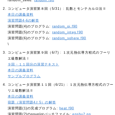
random_seed:
random.f90
コンピュータ演習第８回（5/31）: 乱数とモンテカルロ法Ⅱ
本日の講義資料
演習問題4-6の解答
演習問題(4)のプログラム:
random_pi.f90
演習問題(5)のプログラム:
random_integ.f90
演習問題(6)のプログラム:
random_sphere.f90
\
コンピュータ演習第９回（6/7) : １次元熱伝導方程式のフーリ
エ級数解法Ⅰ
９回・１１回分の演習テキスト
本日の講義資料
サンプルプログラム
コンピュータ演習第１１回（6/21）: １次元熱伝導方程式のフー
リエ級数解法Ⅱ
本日の講義資料
宿題（演習問題4と5）の解答
演習問題(1)の完成プログラム:
heat.f90
演習問題(2)のgnuplotバッチファイル:
enshu2.gp