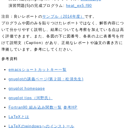
演習問題(5)の完成プログラム:
heat_ex5.f90
注目：良いレポートの
サンプル（2014年度）
です。
プログラムや図のみを貼りつけたレポートではなく、解答内容につ
いて分かりやすく説明し、結果についても考察を加えている点は高
く評価できます。また、各図の下に図番号、各表の上に表番号を付
けて説明文（Caption）があり、正統なレポートや論文の書き方に
準拠しています。参考にしてください。
参考資料
emacsショートカットキー一覧
gnuplotの講義ページ(第２回：松清先生)
gnuplot homepage
gnuplot tips（河野氏）
Fortran90 組み込み関数一覧
参考HP
LaTeXとは
LaTeXのwindowsへのインストール