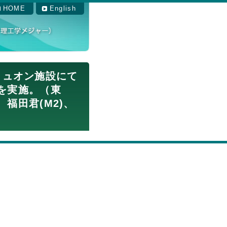
HOME
English
Fミュオン施設にて
を実施。（東
福田君(M2)、